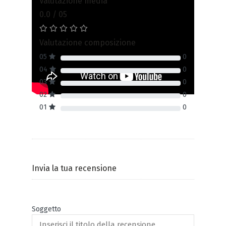
Valutazione media
0.0 / 05
Valutazione composizione
05
0
04
0
03
0
02
0
01
0
Invia la tua recensione
Soggetto